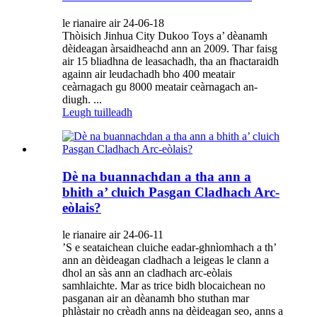
le rianaire air 24-06-18
Thòisich Jinhua City Dukoo Toys a’ dèanamh
dèideagan àrsaidheachd ann an 2009. Thar faisg
air 15 bliadhna de leasachadh, tha an fhactaraidh
againn air leudachadh bho 400 meatair
ceàrnagach gu 8000 meatair ceàrnagach an-
diugh. ...
Leugh tuilleadh
Dè na buannachdan a tha ann a
bhith a’ cluich Pasgan Cladhach Arc-
eòlais?
le rianaire air 24-06-11
’S e seataichean cluiche eadar-ghnìomhach a th’
ann an dèideagan cladhach a leigeas le clann a
dhol an sàs ann an cladhach arc-eòlais
samhlaichte. Mar as trice bidh blocaichean no
pasganan air an dèanamh bho stuthan mar
phlàstair no crèadh anns na dèideagan seo, anns a