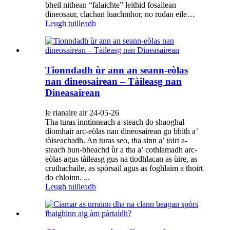
bheil nithean “falaichte” leithid fosailean
dineosaur, clachan luachmhor, no rudan eile…
Leugh tuilleadh
Tionndadh ùr ann an seann-eòlas
nan dineosairean – Tàileasg nan
Dineasairean
le rianaire air 24-05-26
Tha turas inntinneach a-steach do shaoghal
dìomhair arc-eòlas nan dineosairean gu bhith a’
tòiseachadh. An turas seo, tha sinn a’ toirt a-
steach bun-bheachd ùr a tha a’ cothlamadh arc-
eòlas agus tàileasg gus na tiodhlacan as ùire, as
cruthachaile, as spòrsail agus as foghlaim a thoirt
do chloinn. ...
Leugh tuilleadh