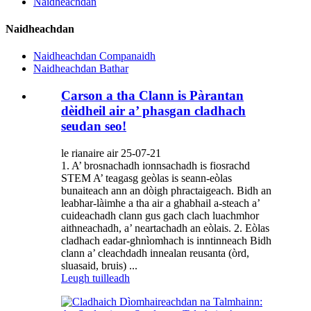
Naidheachdan
Naidheachdan
Naidheachdan Companaidh
Naidheachdan Bathar
Carson a tha Clann is Pàrantan
dèidheil air a’ phasgan cladhach
seudan seo!
le rianaire air 25-07-21
1. A’ brosnachadh ionnsachadh is fiosrachd
STEM A’ teagasg geòlas is seann-eòlas
bunaiteach ann an dòigh phractaigeach. Bidh an
leabhar-làimhe a tha air a ghabhail a-steach a’
cuideachadh clann gus gach clach luachmhor
aithneachadh, a’ neartachadh an eòlais. 2. Eòlas
cladhach eadar-ghnìomhach is inntinneach Bidh
clann a’ cleachdadh innealan reusanta (òrd,
sluasaid, bruis) ...
Leugh tuilleadh