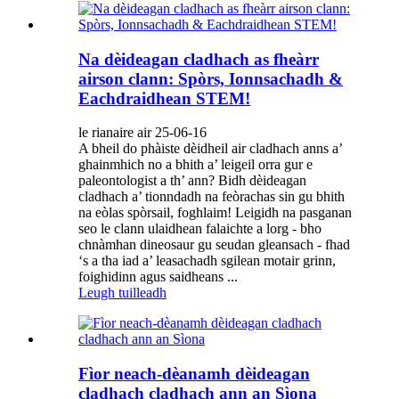
Na dèideagan cladhach as fheàrr
airson clann: Spòrs, Ionnsachadh &
Eachdraidhean STEM!
le rianaire air 25-06-16
A bheil do phàiste dèidheil air cladhach anns a’
ghainmhich no a bhith a’ leigeil orra gur e
paleontologist a th’ ann? Bidh dèideagan
cladhach a’ tionndadh na feòrachas sin gu bhith
na eòlas spòrsail, foghlaim! Leigidh na pasganan
seo le clann ulaidhean falaichte a lorg - bho
chnàmhan dineosaur gu seudan gleansach - fhad
‘s a tha iad a’ leasachadh sgilean motair grinn,
foighidinn agus saidheans ...
Leugh tuilleadh
Fìor neach-dèanamh dèideagan
cladhach cladhach ann an Sìona