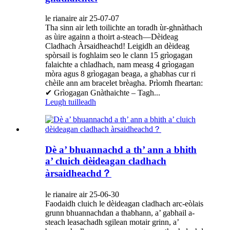
le rianaire air 25-07-07
Tha sinn air leth toilichte an toradh ùr-ghnàthach
as ùire againn a thoirt a-steach—Dèideag
Cladhach Àrsaidheachd! Leigidh an dèideag
spòrsail is foghlaim seo le clann 15 grìogagan
falaichte a chladhach, nam measg 4 grìogagan
mòra agus 8 grìogagan beaga, a ghabhas cur ri
chèile ann am bracelet brèagha. Prìomh fheartan:
✔ Grìogagan Gnàthaichte – Tagh...
Leugh tuilleadh
Dè a’ bhuannachd a th’ ann a bhith
a’ cluich dèideagan cladhach
àrsaidheachd？
le rianaire air 25-06-30
Faodaidh cluich le dèideagan cladhach arc-eòlais
grunn bhuannachdan a thabhann, a’ gabhail a-
steach leasachadh sgilean motair grinn, a’