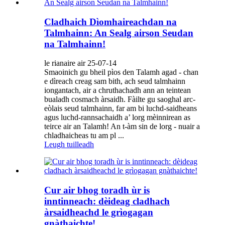
Cladhaich Dìomhaireachdan na
Talmhainn: An Sealg airson Seudan
na Talmhainn!
le rianaire air 25-07-14
Smaoinich gu bheil pìos den Talamh agad - chan
e dìreach creag sam bith, ach seud talmhainn
iongantach, air a chruthachadh ann an teintean
bualadh cosmach àrsaidh. Fàilte gu saoghal arc-
eòlais seud talmhainn, far am bi luchd-saidheans
agus luchd-rannsachaidh a’ lorg mèinnirean as
teirce air an Talamh! An t-àm sin de lorg - nuair a
chladhaicheas tu am pl ...
Leugh tuilleadh
Cur air bhog toradh ùr is
inntinneach: dèideag cladhach
àrsaidheachd le grìogagan
gnàthaichte!