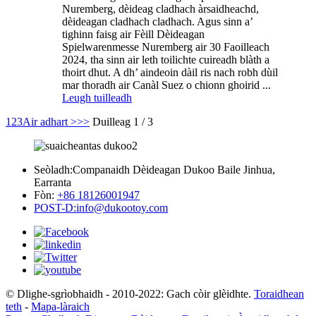
Nuremberg, dèideag cladhach àrsaidheachd,
dèideagan cladhach cladhach. Agus sinn a’
tighinn faisg air Fèill Dèideagan
Spielwarenmesse Nuremberg air 30 Faoilleach
2024, tha sinn air leth toilichte cuireadh blàth a
thoirt dhut. A dh’ aindeoin dàil ris nach robh dùil
mar thoradh air Canàl Suez o chionn ghoirid ...
Leugh tuilleadh
1
2
3
Air adhart >
>>
Duilleag 1 / 3
Seòladh:
Companaidh Dèideagan Dukoo Baile Jinhua,
Earranta
Fòn:
+86 18126001947
POST-D:
info@dukootoy.com
© Dlighe-sgrìobhaidh - 2010-2022: Gach còir glèidhte.
Toraidhean
teth
-
Mapa-làraich