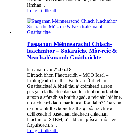
làmhan...
Leugh tuilleadh
Pasganan Mèinnearachd Chlach-
luachmhor – Solaraiche Mòr-reic &
Neach-dèanamh Gnàthaichte
le rianaire air 25-06-18
Dìreach bhon Fhactaraidh – MOQ Ìosal –
Lìbhrigeadh Luath – Fàilte air Òrdughan
Gnàthaichte! A bheil thu a’ coimhead airson
pasgan cladhach chlachan luachmhor àrd-inbhe
airson a stòradh sa bhùth agad, a reic air-loidhne,
no a chleachdadh mar inneal foghlaim? Tha sinn
nar prìomh fhactaraidh a tha gu sònraichte a’
dèiligeadh ri pasganan cladhach chlachan
luachmhor STEM, a’ tabhann prìsean mòr-reic
farpaiseach, s...
Leugh tuilleadh