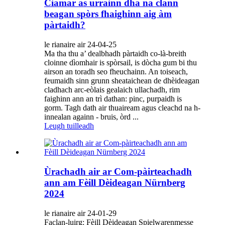
Ciamar as urrainn dha na clann
beagan spòrs fhaighinn aig àm
pàrtaidh?
le rianaire air 24-04-25
Ma tha thu a’ dealbhadh pàrtaidh co-là-breith
cloinne dìomhair is spòrsail, is dòcha gum bi thu
airson an toradh seo fheuchainn. An toiseach,
feumaidh sinn grunn sheataichean de dhèideagan
cladhach arc-eòlais gealaich ullachadh, rim
faighinn ann an trì dathan: pinc, purpaidh is
gorm. Tagh dath air thuaiream agus cleachd na h-
innealan againn - bruis, òrd ...
Leugh tuilleadh
Ùrachadh air ar Com-pàirteachadh
ann am Fèill Dèideagan Nürnberg
2024
le rianaire air 24-01-29
Faclan-luirg: Fèill Dèideagan Spielwarenmesse