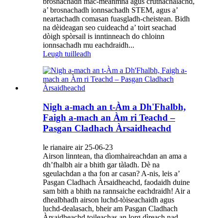
brosnachadh mac-meanmna agus cruthachalachd,
a’ brosnachadh ionnsachadh STEM, agus a’
neartachadh comasan fuasgladh-cheistean. Bidh
na dèideagan seo cuideachd a’ toirt seachad
dòigh spòrsail is inntinneach do chloinn
ionnsachadh mu eachdraidh...
Leugh tuilleadh
Nigh a-mach an t-Àm a Dh'Fhalbh,
Faigh a-mach an Àm ri Teachd –
Pasgan Cladhach Àrsaidheachd
le rianaire air 25-06-23
Airson linntean, tha dìomhaireachdan an ama a
dh’fhalbh air a bhith gar tàladh. Dè na
sgeulachdan a tha fon ar casan? A-nis, leis a’
Pasgan Cladhach Àrsaidheachd, faodaidh duine
sam bith a bhith na rannsaiche eachdraidh! Air a
dhealbhadh airson luchd-tòiseachaidh agus
luchd-dealasach, bheir am Pasgan Cladhach
Àrsaidheachd toileachas an lorg dìreach nad