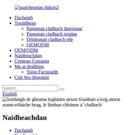
Dachaigh
Toraidhean
Pasganan cladhach dineosaur
Pasganan cladhach seudan
Dèideagan cladhach eile
OEMODM
OEM/ODM
Naidheachdan
Ceistean Cumanta
Mu ar deidhinn
Turas Factaraidh
Cuir fios thugainn
English
Naidheachdan
Dachaigh