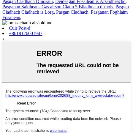
Pasgan Cladhach Dinosaur
,
Dèideagan Fosailean is Àrsaidheachd
,
Pasganan Saidheans Gas airson Clann 5 Bliadhna a dh'aois
,
Pasgan
Cladhach Cladhach is Lorg
,
Pasgan Cladhach
,
Pasganan Foghlaim
Fosailean
,
Cuir Post-d
+8618126001947
x